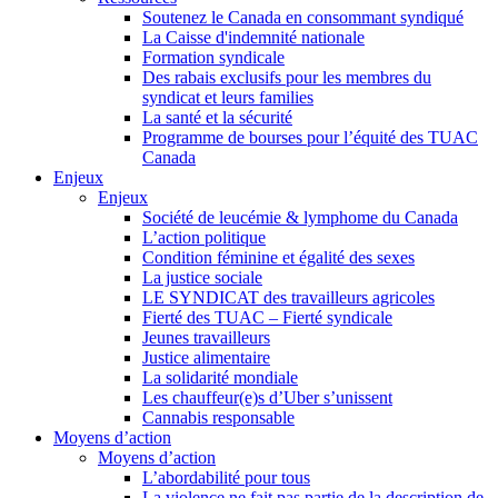
Soutenez le Canada en consommant syndiqué
La Caisse d'indemnité nationale
Formation syndicale
Des rabais exclusifs pour les membres du
syndicat et leurs families
La santé et la sécurité
Programme de bourses pour l’équité des TUAC
Canada
Enjeux
Enjeux
Société de leucémie & lymphome du Canada
L’action politique
Condition féminine et égalité des sexes
La justice sociale
LE SYNDICAT des travailleurs agricoles
Fierté des TUAC – Fierté syndicale
Jeunes travailleurs
Justice alimentaire
La solidarité mondiale
Les chauffeur(e)s d’Uber s’unissent
Cannabis responsable
Moyens d’action
Moyens d’action
L’abordabilité pour tous
La violence ne fait pas partie de la description de