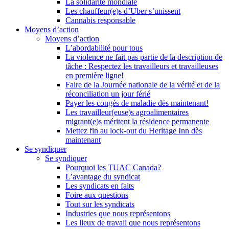
La solidarité mondiale
Les chauffeur(e)s d’Uber s’unissent
Cannabis responsable
Moyens d’action
Moyens d’action
L’abordabilité pour tous
La violence ne fait pas partie de la description de
tâche : Respectez les travailleurs et travailleuses
en première ligne!
Faire de la Journée nationale de la vérité et de la
réconciliation un jour férié
Payer les congés de maladie dès maintenant!
Les travailleur(euse)s agroalimentaires
migrant(e)s méritent la résidence permanente
Mettez fin au lock-out du Heritage Inn dès
maintenant
Se syndiquer
Se syndiquer
Pourquoi les TUAC Canada?
L’avantage du syndicat
Les syndicats en faits
Foire aux questions
Tout sur les syndicats
Industries que nous représentons
Les lieux de travail que nous représentons