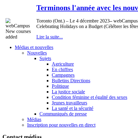
Terminons l'année avec les no
Toronto (Ont.) – Le 4 décembre 2023
–
webCampus pr
Celebrating Holidays on a Budget (Célébrer les fêtes
Lire la suite...
Médias et nouvelles
Nouvelles
Sujets
Agriculture
En chiffres
Campagnes
Bulletins Directions
Politique
La justice sociale
Condition féminine et égalité des sexes
Jeunes travailleurs
La santé et la sécurité
Communiqués de presse
Médias
Inscription pour nouvelles en direct
Contact médias