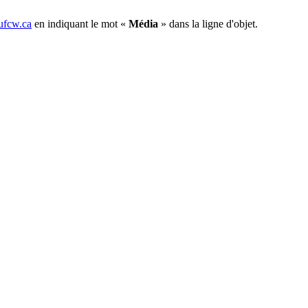
fcw.ca
en indiquant le mot «
Média
» dans la ligne d'objet.