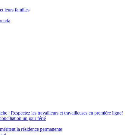
t leurs families
anada
âche : Respectez les travailleurs et travailleuses en première ligne!
conciliation un jour férié
 méritent la résidence permanente
nant