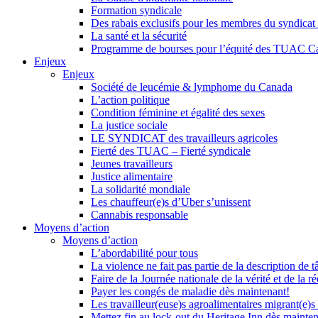
Formation syndicale
Des rabais exclusifs pour les membres du syndicat e
La santé et la sécurité
Programme de bourses pour l’équité des TUAC C
Enjeux
Enjeux
Société de leucémie & lymphome du Canada
L’action politique
Condition féminine et égalité des sexes
La justice sociale
LE SYNDICAT des travailleurs agricoles
Fierté des TUAC – Fierté syndicale
Jeunes travailleurs
Justice alimentaire
La solidarité mondiale
Les chauffeur(e)s d’Uber s’unissent
Cannabis responsable
Moyens d’action
Moyens d’action
L’abordabilité pour tous
La violence ne fait pas partie de la description de t
Faire de la Journée nationale de la vérité et de la ré
Payer les congés de maladie dès maintenant!
Les travailleur(euse)s agroalimentaires migrant(e)s
Mettez fin au lock-out du Heritage Inn dès mainte