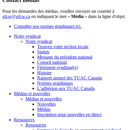
Contact médias
Pour les demandes des médias, veuillez envoyer un courriel à
ufcw@ufcw.ca
en indiquant le mot «
Média
» dans la ligne d'objet.
Consulter nos normes graphiques ici.
Notre syndicat
Notre syndicat
Trouvez votre section locale
Statuts
Message du président national
Conseil national
Fièrement syndiqué(e)
Histoire
Rapport annuel des TUAC Canada
Normes graphiques
L’adhésion aux TUAC Canada
Médias et nouvelles
Médias et nouvelles
Nouvelles
Médias
Inscription pour nouvelles en direct
Ressources
Ressources