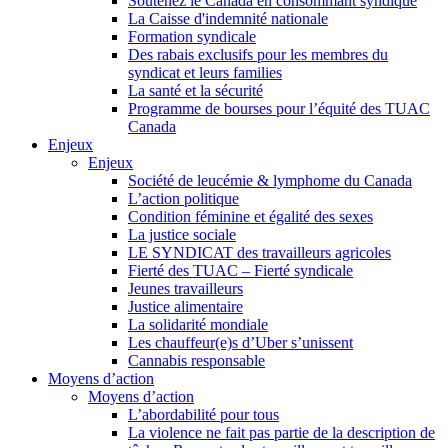
Soutenez le Canada en consommant syndiqué
La Caisse d'indemnité nationale
Formation syndicale
Des rabais exclusifs pour les membres du
syndicat et leurs families
La santé et la sécurité
Programme de bourses pour l’équité des TUAC
Canada
Enjeux
Enjeux
Société de leucémie & lymphome du Canada
L’action politique
Condition féminine et égalité des sexes
La justice sociale
LE SYNDICAT des travailleurs agricoles
Fierté des TUAC – Fierté syndicale
Jeunes travailleurs
Justice alimentaire
La solidarité mondiale
Les chauffeur(e)s d’Uber s’unissent
Cannabis responsable
Moyens d’action
Moyens d’action
L’abordabilité pour tous
La violence ne fait pas partie de la description de