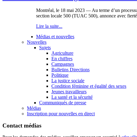
Montréal, le 18 mai 2023 — Au terme d’un processus d
section locale 500 (TUAC 500), annonce avec fierté 
Lire la suite...
Médias et nouvelles
Nouvelles
Sujets
Agriculture
En chiffres
Campagnes
Bulletins Directions
Politique
La justice sociale
Condition féminine et égalité des sexes
Jeunes travailleurs
La santé et la sécurité
Communiqués de presse
Médias
Inscription pour nouvelles en direct
Contact médias