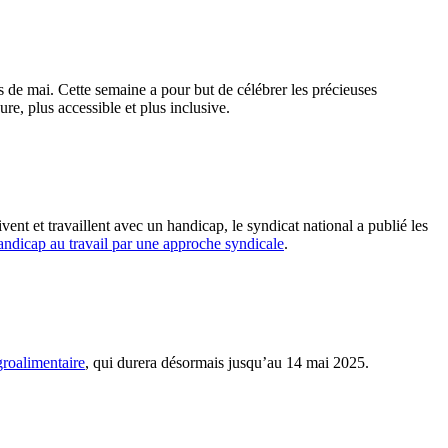
e mai. Cette semaine a pour but de célébrer les précieuses
e, plus accessible et plus inclusive.
t et travaillent avec un handicap, le syndicat national a publié les
handicap au travail par une approche syndicale
.
groalimentaire
, qui durera désormais jusqu’au 14 mai 2025.