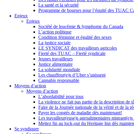
La santé et la sécurité
Programme de bourses pour l’équité des TUAC C
Enjeux
Enjeux
Société de leucémie & lymphome du Canada
L’action politique
Condition féminine et égalité des sexes
La justice sociale
LE SYNDICAT des travailleurs agricoles
Fierté des TUAC – Fierté syndicale
Jeunes travailleurs
Justice alimentaire
La solidarité mondiale
Les chauffeur(e)s d’Uber s’unissent
Cannabis responsable
Moyens d’action
Moyens d’action
L’abordabilité pour tous
La violence ne fait pas partie de la description de t
Faire de la Journée nationale de la vérité et de la ré
Payer les congés de maladie dès maintenant!
Les travailleur(euse)s agroalimentaires migrant(e)s
Mettez fin au lock-out du Heritage Inn dès mainte
Se syndiquer