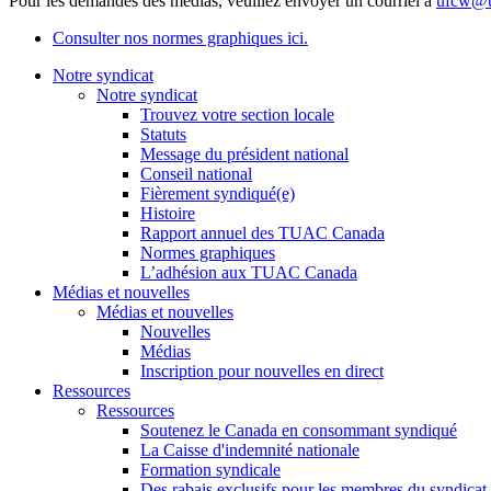
Pour les demandes des médias, veuillez envoyer un courriel à
ufcw@u
Consulter nos normes graphiques ici.
Notre syndicat
Notre syndicat
Trouvez votre section locale
Statuts
Message du président national
Conseil national
Fièrement syndiqué(e)
Histoire
Rapport annuel des TUAC Canada
Normes graphiques
L’adhésion aux TUAC Canada
Médias et nouvelles
Médias et nouvelles
Nouvelles
Médias
Inscription pour nouvelles en direct
Ressources
Ressources
Soutenez le Canada en consommant syndiqué
La Caisse d'indemnité nationale
Formation syndicale
Des rabais exclusifs pour les membres du syndicat e