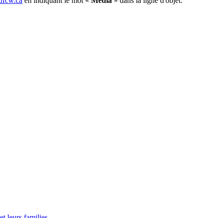
fcw.ca
en indiquant le mot «
Média
» dans la ligne d'objet.
t leurs families