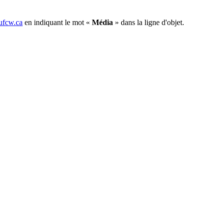
fcw.ca
en indiquant le mot «
Média
» dans la ligne d'objet.