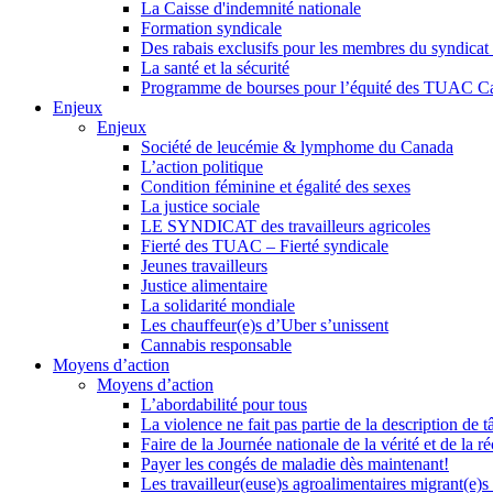
La Caisse d'indemnité nationale
Formation syndicale
Des rabais exclusifs pour les membres du syndicat e
La santé et la sécurité
Programme de bourses pour l’équité des TUAC C
Enjeux
Enjeux
Société de leucémie & lymphome du Canada
L’action politique
Condition féminine et égalité des sexes
La justice sociale
LE SYNDICAT des travailleurs agricoles
Fierté des TUAC – Fierté syndicale
Jeunes travailleurs
Justice alimentaire
La solidarité mondiale
Les chauffeur(e)s d’Uber s’unissent
Cannabis responsable
Moyens d’action
Moyens d’action
L’abordabilité pour tous
La violence ne fait pas partie de la description de t
Faire de la Journée nationale de la vérité et de la ré
Payer les congés de maladie dès maintenant!
Les travailleur(euse)s agroalimentaires migrant(e)s