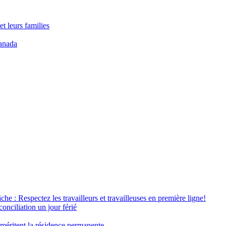
t leurs families
anada
âche : Respectez les travailleurs et travailleuses en première ligne!
conciliation un jour férié
 méritent la résidence permanente