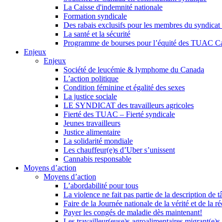
La Caisse d'indemnité nationale
Formation syndicale
Des rabais exclusifs pour les membres du syndicat e
La santé et la sécurité
Programme de bourses pour l’équité des TUAC C
Enjeux
Enjeux
Société de leucémie & lymphome du Canada
L’action politique
Condition féminine et égalité des sexes
La justice sociale
LE SYNDICAT des travailleurs agricoles
Fierté des TUAC – Fierté syndicale
Jeunes travailleurs
Justice alimentaire
La solidarité mondiale
Les chauffeur(e)s d’Uber s’unissent
Cannabis responsable
Moyens d’action
Moyens d’action
L’abordabilité pour tous
La violence ne fait pas partie de la description de t
Faire de la Journée nationale de la vérité et de la ré
Payer les congés de maladie dès maintenant!
Les travailleur(euse)s agroalimentaires migrant(e)s