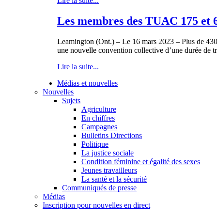
Lire la suite...
Les membres des TUAC 175 et 633
Leamington (Ont.) – Le 16 mars 2023 – Plus de 430 
une nouvelle convention collective d’une durée de troi
Lire la suite...
Médias et nouvelles
Nouvelles
Sujets
Agriculture
En chiffres
Campagnes
Bulletins Directions
Politique
La justice sociale
Condition féminine et égalité des sexes
Jeunes travailleurs
La santé et la sécurité
Communiqués de presse
Médias
Inscription pour nouvelles en direct