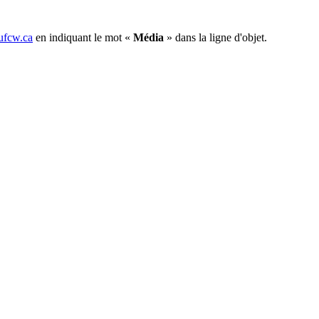
fcw.ca
en indiquant le mot «
Média
» dans la ligne d'objet.