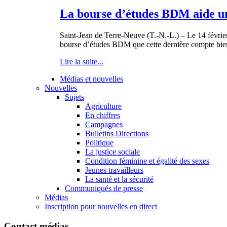
La bourse d’études BDM aide un
Saint-Jean de Terre-Neuve (T.-N.-L.) – Le 14 févrie
bourse d’études BDM que cette dernière compte bien 
Lire la suite...
Médias et nouvelles
Nouvelles
Sujets
Agriculture
En chiffres
Campagnes
Bulletins Directions
Politique
La justice sociale
Condition féminine et égalité des sexes
Jeunes travailleurs
La santé et la sécurité
Communiqués de presse
Médias
Inscription pour nouvelles en direct
Contact médias