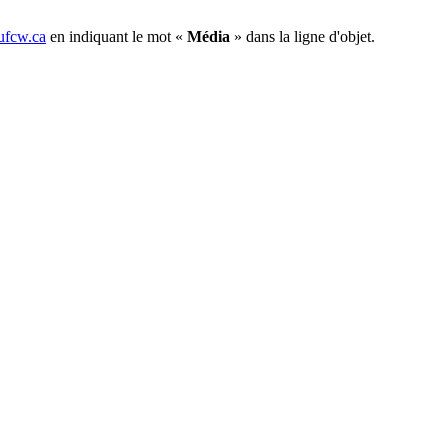
fcw.ca
en indiquant le mot «
Média
» dans la ligne d'objet.