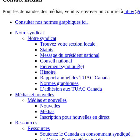
Pour les demandes des médias, veuillez envoyer un courriel à
ufcw@u
Consulter nos normes graphiques ici.
Notre syndicat
Notre syndicat
Trouvez votre section locale
Statuts
Message du président national
Conseil national
Fièrement syndiqué(e)
Histoire
Rapport annuel des TUAC Canada
Normes graphiques
L’adhésion aux TUAC Canada
Médias et nouvelles
Médias et nouvelles
Nouvelles
Médias
Inscription pour nouvelles en direct
Ressources
Ressources
Soutenez le Canada en consommant syndiqué
La Caisse d'indemnité nationale