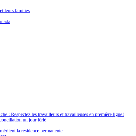
t leurs families
anada
âche : Respectez les travailleurs et travailleuses en première ligne!
conciliation un jour férié
 méritent la résidence permanente