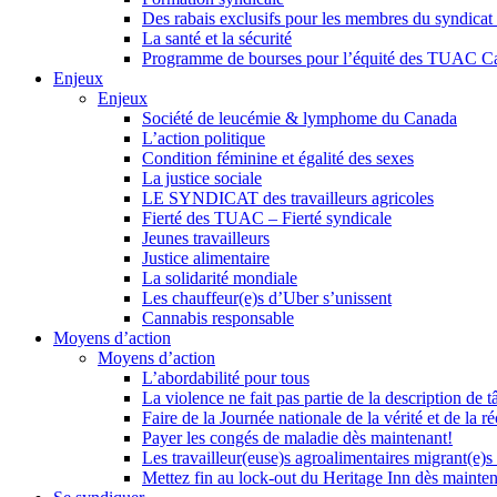
Des rabais exclusifs pour les membres du syndicat e
La santé et la sécurité
Programme de bourses pour l’équité des TUAC C
Enjeux
Enjeux
Société de leucémie & lymphome du Canada
L’action politique
Condition féminine et égalité des sexes
La justice sociale
LE SYNDICAT des travailleurs agricoles
Fierté des TUAC – Fierté syndicale
Jeunes travailleurs
Justice alimentaire
La solidarité mondiale
Les chauffeur(e)s d’Uber s’unissent
Cannabis responsable
Moyens d’action
Moyens d’action
L’abordabilité pour tous
La violence ne fait pas partie de la description de t
Faire de la Journée nationale de la vérité et de la ré
Payer les congés de maladie dès maintenant!
Les travailleur(euse)s agroalimentaires migrant(e)s
Mettez fin au lock-out du Heritage Inn dès mainte