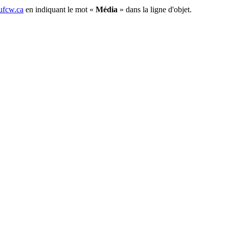
fcw.ca
en indiquant le mot «
Média
» dans la ligne d'objet.