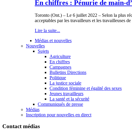
En chiffres : Pénurie de main-d’
Toronto (Ont.) – Le 6 juillet 2022 – Selon la plus ré
acceptables par les travailleurs et les travailleuses de 
Lire la suite...
Médias et nouvelles
Nouvelles
Sujets
Agriculture
En chiffres
Campagnes
Bulletins Directions
Politique
La justice sociale
Condition féminine et égalité des sexes
Jeunes travailleurs
La santé et la sécurité
Communiqués de presse
Médias
Inscription pour nouvelles en direct
Contact médias