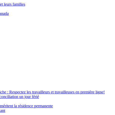
t leurs families
anada
âche : Respectez les travailleurs et travailleuses en première ligne!
conciliation un jour férié
 méritent la résidence permanente
nant