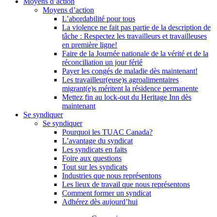
Moyens d’action
Moyens d’action
L’abordabilité pour tous
La violence ne fait pas partie de la description de
tâche : Respectez les travailleurs et travailleuses
en première ligne!
Faire de la Journée nationale de la vérité et de la
réconciliation un jour férié
Payer les congés de maladie dès maintenant!
Les travailleur(euse)s agroalimentaires
migrant(e)s méritent la résidence permanente
Mettez fin au lock-out du Heritage Inn dès
maintenant
Se syndiquer
Se syndiquer
Pourquoi les TUAC Canada?
L’avantage du syndicat
Les syndicats en faits
Foire aux questions
Tout sur les syndicats
Industries que nous représentons
Les lieux de travail que nous représentons
Comment former un syndicat
Adhérez dès aujourd’hui