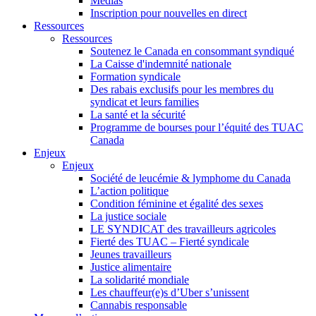
Médias
Inscription pour nouvelles en direct
Ressources
Ressources
Soutenez le Canada en consommant syndiqué
La Caisse d'indemnité nationale
Formation syndicale
Des rabais exclusifs pour les membres du
syndicat et leurs families
La santé et la sécurité
Programme de bourses pour l’équité des TUAC
Canada
Enjeux
Enjeux
Société de leucémie & lymphome du Canada
L’action politique
Condition féminine et égalité des sexes
La justice sociale
LE SYNDICAT des travailleurs agricoles
Fierté des TUAC – Fierté syndicale
Jeunes travailleurs
Justice alimentaire
La solidarité mondiale
Les chauffeur(e)s d’Uber s’unissent
Cannabis responsable