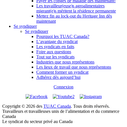
Payer les congés de maladie dès maintenant!
Les travailleur(euse)s agroalimentaires
migrant(e)s méritent la résidence permanente
Mettez fin au lock-out du Heritage Inn dès
maintenant
Se syndiquer
Se syndiquer
Pourquoi les TUAC Canada?
L’avantage du syndicat
Les syndicats en faits
Foire aux questions
Tout sur les syndicats
Industries que nous représentons
Les lieux de travail que nous représentons
Comment former un syndicat
Adhérez dès aujourd’hui
Connexion
Copyright © 2026 des
TUAC Canada
. Tous droits réservés.
Travailleurs et travailleuses unis de l’alimentation et du commerce
Canada
Le syndicat du secteur privé au Canada