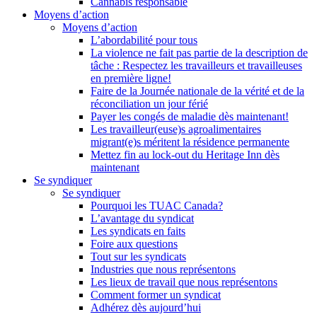
Cannabis responsable
Moyens d’action
Moyens d’action
L’abordabilité pour tous
La violence ne fait pas partie de la description de
tâche : Respectez les travailleurs et travailleuses
en première ligne!
Faire de la Journée nationale de la vérité et de la
réconciliation un jour férié
Payer les congés de maladie dès maintenant!
Les travailleur(euse)s agroalimentaires
migrant(e)s méritent la résidence permanente
Mettez fin au lock-out du Heritage Inn dès
maintenant
Se syndiquer
Se syndiquer
Pourquoi les TUAC Canada?
L’avantage du syndicat
Les syndicats en faits
Foire aux questions
Tout sur les syndicats
Industries que nous représentons
Les lieux de travail que nous représentons
Comment former un syndicat
Adhérez dès aujourd’hui