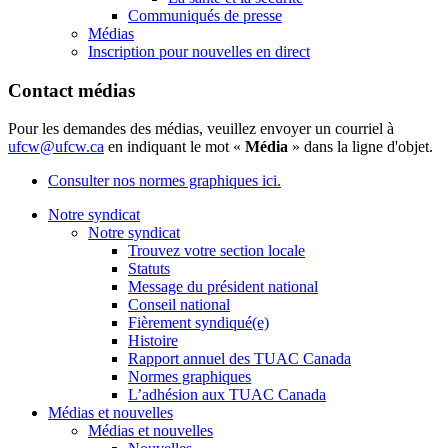
Communiqués de presse
Médias
Inscription pour nouvelles en direct
Contact médias
Pour les demandes des médias, veuillez envoyer un courriel à
ufcw@ufcw.ca
en indiquant le mot «
Média
» dans la ligne d'objet.
Consulter nos normes graphiques ici.
Notre syndicat
Notre syndicat
Trouvez votre section locale
Statuts
Message du président national
Conseil national
Fièrement syndiqué(e)
Histoire
Rapport annuel des TUAC Canada
Normes graphiques
L’adhésion aux TUAC Canada
Médias et nouvelles
Médias et nouvelles