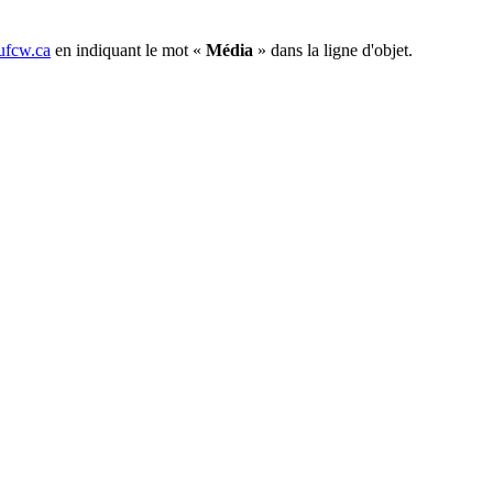
fcw.ca
en indiquant le mot «
Média
» dans la ligne d'objet.