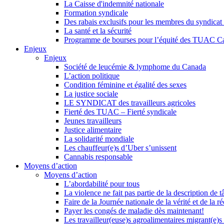
La Caisse d'indemnité nationale
Formation syndicale
Des rabais exclusifs pour les membres du syndicat e
La santé et la sécurité
Programme de bourses pour l’équité des TUAC C
Enjeux
Enjeux
Société de leucémie & lymphome du Canada
L’action politique
Condition féminine et égalité des sexes
La justice sociale
LE SYNDICAT des travailleurs agricoles
Fierté des TUAC – Fierté syndicale
Jeunes travailleurs
Justice alimentaire
La solidarité mondiale
Les chauffeur(e)s d’Uber s’unissent
Cannabis responsable
Moyens d’action
Moyens d’action
L’abordabilité pour tous
La violence ne fait pas partie de la description de t
Faire de la Journée nationale de la vérité et de la ré
Payer les congés de maladie dès maintenant!
Les travailleur(euse)s agroalimentaires migrant(e)s