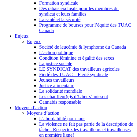
Formation syndicale
Des rabais exclusifs pour les membres du
syndicat et leurs families
La santé et la sécurité
Programme de bourses pour l’équité des TUAC
Canada
Enjeux
Enjeux
Société de leucémie & lymphome du Canada
L’action politique
Condition féminine et égalité des sexes
La justice sociale
LE SYNDICAT des travailleurs agricoles
Fierté des TUAC – Fierté syndicale
Jeunes travailleurs
Justice alimentaire
La solidarité mondiale
Les chauffeur(e)s d’Uber s’unissent
Cannabis responsable
Moyens d’action
Moyens d’action
L’abordabilité pour tous
La violence ne fait pas partie de la description de
tâche : Respectez les travailleurs et travailleuses
en première ligne!