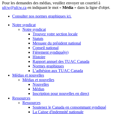
Pour les demandes des médias, veuillez envoyer un courriel à
ufcw@ufcw.ca
en indiquant le mot «
Média
» dans la ligne d'objet.
Consulter nos normes graphiques ici.
Notre syndicat
Notre syndicat
Trouvez votre section locale
Statuts
Message du président national
Conseil national
Fièrement syndiqué(e)
Histoire
Rapport annuel des TUAC Canada
Normes graphiques
L’adhésion aux TUAC Canada
Médias et nouvelles
Médias et nouvelles
Nouvelles
Médias
Inscription pour nouvelles en direct
Ressources
Ressources
Soutenez le Canada en consommant syndiqué
La Caisse d'indemnité nationale