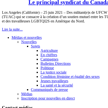
Le principal syndicat du Canada
Los Angeles (Californie) – 25 juin 2021 – Des militant(e)s de UFCW O
(TUAC) qui se consacre à la création d’un soutien mutuel entre les T
et des travailleuses LGBTQI2S en Amérique du Nord.
Lire la suite...
Médias et nouvelles
Nouvelles
Sujets
Agriculture
En chiffres
Campagnes
Bulletins Directions
Politique
La justice sociale
Condition féminine et égalité des sexes
Jeunes travailleurs
La santé et la sécurité
Communiqués de presse
Médias
Inscription pour nouvelles en direct
Contact médias