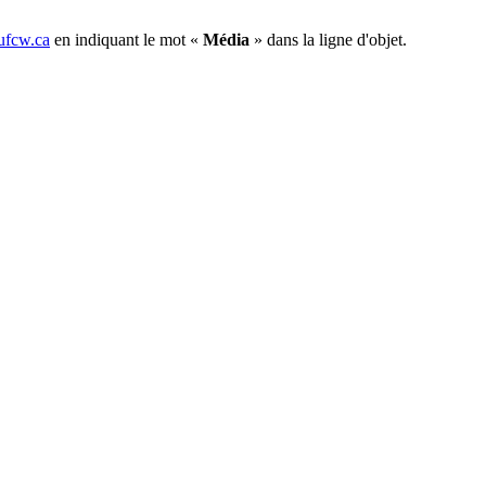
fcw.ca
en indiquant le mot «
Média
» dans la ligne d'objet.