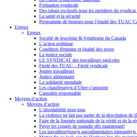
Formation syndicale
Des rabais exclusifs pour les membres du syndicat e
La santé et la sécurité
Programme de bourses pour l’équité des TUAC C
Enjeux
Enjeux
Société de leucémie & lymphome du Canada
L’action politique
Condition féminine et égalité des sexes
La justice sociale
LE SYNDICAT des travailleurs agricoles
Fierté des TUAC – Fierté syndicale
Jeunes travailleurs
Justice alimentaire
La solidarité mondiale
Les chauffeur(e)s d’Uber s’unissent
Cannabis responsable
Moyens d’action
Moyens d’action
L’abordabilité pour tous
La violence ne fait pas partie de la description de t
Faire de la Journée nationale de la vérité et de la ré
Payer les congés de maladie dès maintenant!
Les travailleur(euse)s agroalimentaires migrant(e)s