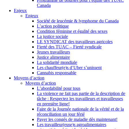
Programme de bourses pour l’équité des TUAC
Canada
Enjeux
Enjeux
Société de leucémie & lymphome du Canada
L’action politique
Condition féminine et égalité des sexes
La justice sociale
LE SYNDICAT des travailleurs agricoles
Fierté des TUAC – Fierté syndicale
Jeunes travailleurs
Justice alimentaire
La solidarité mondiale
Les chauffeur(e)s d’Uber s’unissent
Cannabis responsable
Moyens d’action
Moyens d’action
L’abordabilité pour tous
La violence ne fait pas partie de la description de
tâche : Respectez les travailleurs et travailleuses
en première ligne!
Faire de la Journée nationale de la vérité et de la
réconciliation un jour férié
Payer les congés de maladie dès maintenant!
Les travailleur(euse)s agroalimentaires