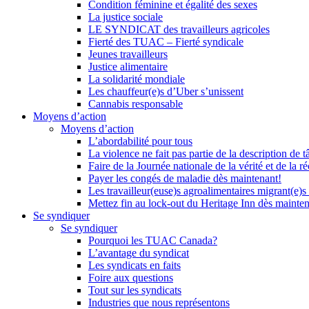
Condition féminine et égalité des sexes
La justice sociale
LE SYNDICAT des travailleurs agricoles
Fierté des TUAC – Fierté syndicale
Jeunes travailleurs
Justice alimentaire
La solidarité mondiale
Les chauffeur(e)s d’Uber s’unissent
Cannabis responsable
Moyens d’action
Moyens d’action
L’abordabilité pour tous
La violence ne fait pas partie de la description de t
Faire de la Journée nationale de la vérité et de la ré
Payer les congés de maladie dès maintenant!
Les travailleur(euse)s agroalimentaires migrant(e)s
Mettez fin au lock-out du Heritage Inn dès mainte
Se syndiquer
Se syndiquer
Pourquoi les TUAC Canada?
L’avantage du syndicat
Les syndicats en faits
Foire aux questions
Tout sur les syndicats
Industries que nous représentons