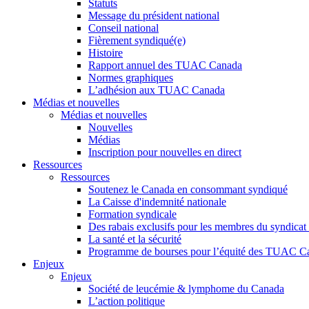
Statuts
Message du président national
Conseil national
Fièrement syndiqué(e)
Histoire
Rapport annuel des TUAC Canada
Normes graphiques
L’adhésion aux TUAC Canada
Médias et nouvelles
Médias et nouvelles
Nouvelles
Médias
Inscription pour nouvelles en direct
Ressources
Ressources
Soutenez le Canada en consommant syndiqué
La Caisse d'indemnité nationale
Formation syndicale
Des rabais exclusifs pour les membres du syndicat e
La santé et la sécurité
Programme de bourses pour l’équité des TUAC C
Enjeux
Enjeux
Société de leucémie & lymphome du Canada
L’action politique