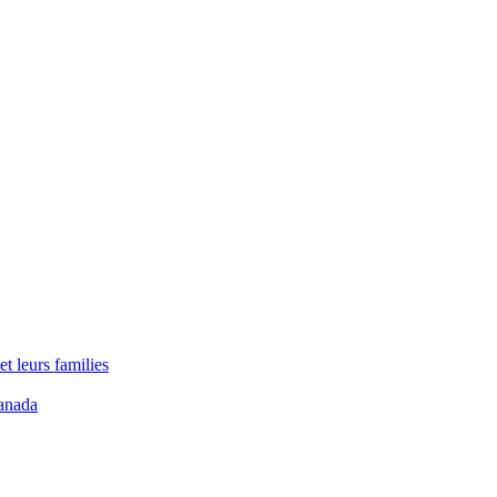
t leurs families
anada