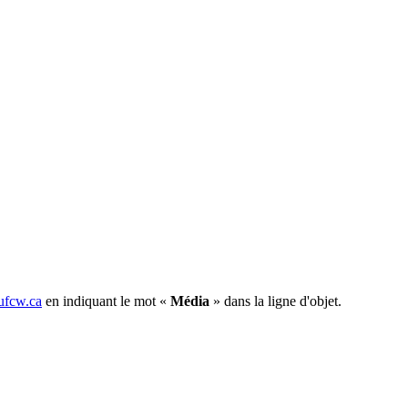
fcw.ca
en indiquant le mot «
Média
» dans la ligne d'objet.