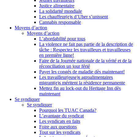
Jeunes travailleurs
Justice alimentaire
La solidarité mondiale
Les chauffeur(e)s d’Uber s’unissent
Cannabis responsable
Moyens d’action
Moyens d’action
L’abordabilité pour tous
La violence ne fait pas partie de la description de
tâche : Respectez les travailleurs et travailleuses
en première ligne!
Faire de la Journée nationale de la vérité et de la
réconciliation un jour férié
Payer les congés de maladie dès maintenant!
Les travailleur(euse)s agroalimentaires
migrant(e)s méritent la résidence permanente
Mettez fin au lock-out du Heritage Inn dès
maintenant
Se syndiquer
Se syndiquer
Pourquoi les TUAC Canada?
L’avantage du syndicat
Les syndicats en faits
Foire aux questions
Tout sur les syndicats