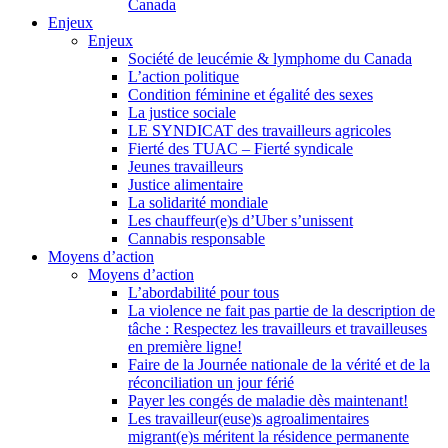
Canada
Enjeux
Enjeux
Société de leucémie & lymphome du Canada
L’action politique
Condition féminine et égalité des sexes
La justice sociale
LE SYNDICAT des travailleurs agricoles
Fierté des TUAC – Fierté syndicale
Jeunes travailleurs
Justice alimentaire
La solidarité mondiale
Les chauffeur(e)s d’Uber s’unissent
Cannabis responsable
Moyens d’action
Moyens d’action
L’abordabilité pour tous
La violence ne fait pas partie de la description de
tâche : Respectez les travailleurs et travailleuses
en première ligne!
Faire de la Journée nationale de la vérité et de la
réconciliation un jour férié
Payer les congés de maladie dès maintenant!
Les travailleur(euse)s agroalimentaires
migrant(e)s méritent la résidence permanente