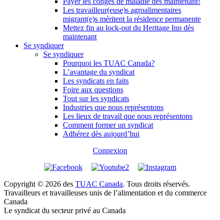
Payer les congés de maladie dès maintenant!
Les travailleur(euse)s agroalimentaires
migrant(e)s méritent la résidence permanente
Mettez fin au lock-out du Heritage Inn dès
maintenant
Se syndiquer
Se syndiquer
Pourquoi les TUAC Canada?
L’avantage du syndicat
Les syndicats en faits
Foire aux questions
Tout sur les syndicats
Industries que nous représentons
Les lieux de travail que nous représentons
Comment former un syndicat
Adhérez dès aujourd’hui
Connexion
Copyright © 2026 des
TUAC Canada
. Tous droits réservés.
Travailleurs et travailleuses unis de l’alimentation et du commerce
Canada
Le syndicat du secteur privé au Canada