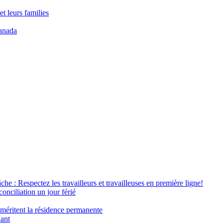
t leurs families
anada
âche : Respectez les travailleurs et travailleuses en première ligne!
conciliation un jour férié
 méritent la résidence permanente
nant