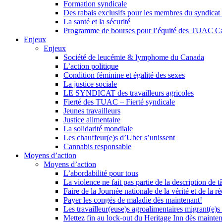
Formation syndicale
Des rabais exclusifs pour les membres du syndicat e
La santé et la sécurité
Programme de bourses pour l’équité des TUAC C
Enjeux
Enjeux
Société de leucémie & lymphome du Canada
L’action politique
Condition féminine et égalité des sexes
La justice sociale
LE SYNDICAT des travailleurs agricoles
Fierté des TUAC – Fierté syndicale
Jeunes travailleurs
Justice alimentaire
La solidarité mondiale
Les chauffeur(e)s d’Uber s’unissent
Cannabis responsable
Moyens d’action
Moyens d’action
L’abordabilité pour tous
La violence ne fait pas partie de la description de t
Faire de la Journée nationale de la vérité et de la ré
Payer les congés de maladie dès maintenant!
Les travailleur(euse)s agroalimentaires migrant(e)s
Mettez fin au lock-out du Heritage Inn dès mainte