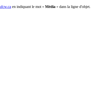
fcw.ca
en indiquant le mot «
Média
» dans la ligne d'objet.