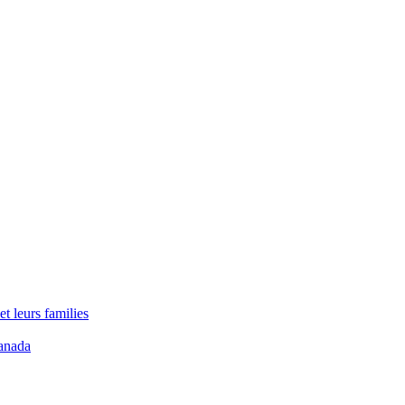
t leurs families
anada