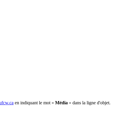
fcw.ca
en indiquant le mot «
Média
» dans la ligne d'objet.