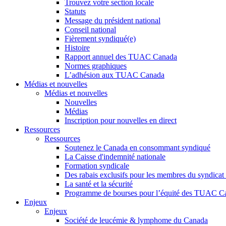
Trouvez votre section locale
Statuts
Message du président national
Conseil national
Fièrement syndiqué(e)
Histoire
Rapport annuel des TUAC Canada
Normes graphiques
L’adhésion aux TUAC Canada
Médias et nouvelles
Médias et nouvelles
Nouvelles
Médias
Inscription pour nouvelles en direct
Ressources
Ressources
Soutenez le Canada en consommant syndiqué
La Caisse d'indemnité nationale
Formation syndicale
Des rabais exclusifs pour les membres du syndicat e
La santé et la sécurité
Programme de bourses pour l’équité des TUAC C
Enjeux
Enjeux
Société de leucémie & lymphome du Canada