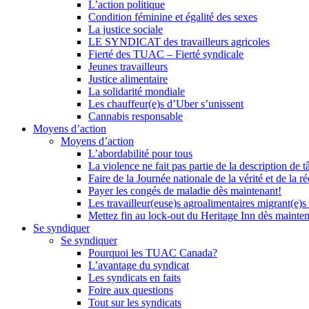
L’action politique
Condition féminine et égalité des sexes
La justice sociale
LE SYNDICAT des travailleurs agricoles
Fierté des TUAC – Fierté syndicale
Jeunes travailleurs
Justice alimentaire
La solidarité mondiale
Les chauffeur(e)s d’Uber s’unissent
Cannabis responsable
Moyens d’action
Moyens d’action
L’abordabilité pour tous
La violence ne fait pas partie de la description de t
Faire de la Journée nationale de la vérité et de la ré
Payer les congés de maladie dès maintenant!
Les travailleur(euse)s agroalimentaires migrant(e)s
Mettez fin au lock-out du Heritage Inn dès mainte
Se syndiquer
Se syndiquer
Pourquoi les TUAC Canada?
L’avantage du syndicat
Les syndicats en faits
Foire aux questions
Tout sur les syndicats