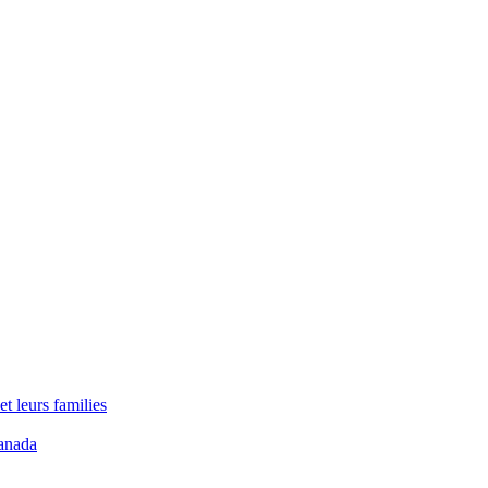
t leurs families
anada