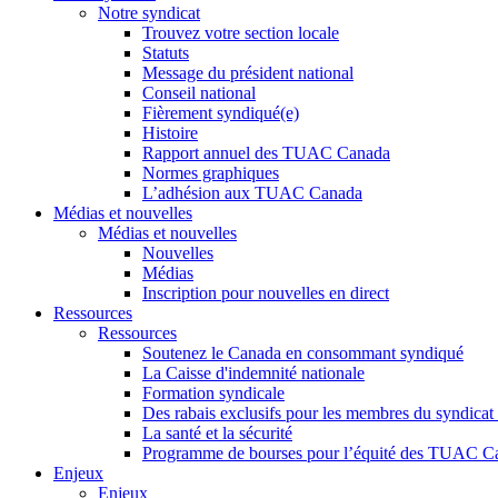
Notre syndicat
Trouvez votre section locale
Statuts
Message du président national
Conseil national
Fièrement syndiqué(e)
Histoire
Rapport annuel des TUAC Canada
Normes graphiques
L’adhésion aux TUAC Canada
Médias et nouvelles
Médias et nouvelles
Nouvelles
Médias
Inscription pour nouvelles en direct
Ressources
Ressources
Soutenez le Canada en consommant syndiqué
La Caisse d'indemnité nationale
Formation syndicale
Des rabais exclusifs pour les membres du syndicat e
La santé et la sécurité
Programme de bourses pour l’équité des TUAC C
Enjeux
Enjeux