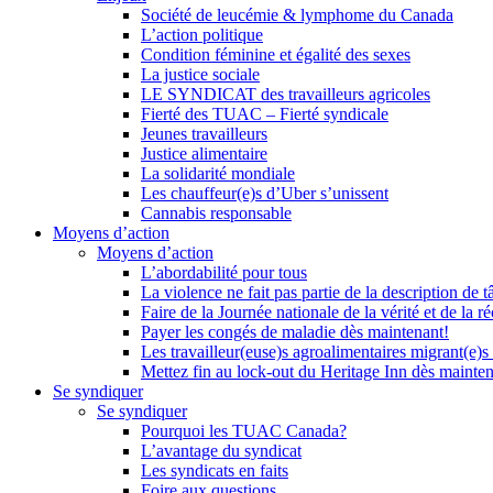
Société de leucémie & lymphome du Canada
L’action politique
Condition féminine et égalité des sexes
La justice sociale
LE SYNDICAT des travailleurs agricoles
Fierté des TUAC – Fierté syndicale
Jeunes travailleurs
Justice alimentaire
La solidarité mondiale
Les chauffeur(e)s d’Uber s’unissent
Cannabis responsable
Moyens d’action
Moyens d’action
L’abordabilité pour tous
La violence ne fait pas partie de la description de t
Faire de la Journée nationale de la vérité et de la ré
Payer les congés de maladie dès maintenant!
Les travailleur(euse)s agroalimentaires migrant(e)s
Mettez fin au lock-out du Heritage Inn dès mainte
Se syndiquer
Se syndiquer
Pourquoi les TUAC Canada?
L’avantage du syndicat
Les syndicats en faits
Foire aux questions