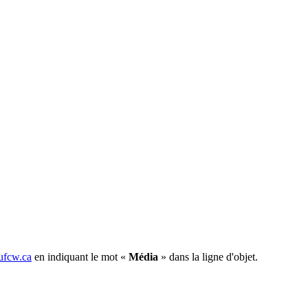
fcw.ca
en indiquant le mot «
Média
» dans la ligne d'objet.