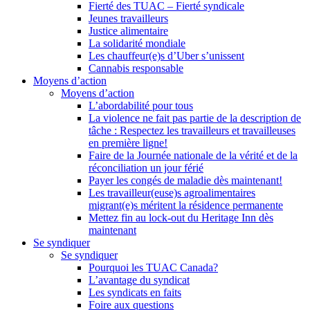
Fierté des TUAC – Fierté syndicale
Jeunes travailleurs
Justice alimentaire
La solidarité mondiale
Les chauffeur(e)s d’Uber s’unissent
Cannabis responsable
Moyens d’action
Moyens d’action
L’abordabilité pour tous
La violence ne fait pas partie de la description de
tâche : Respectez les travailleurs et travailleuses
en première ligne!
Faire de la Journée nationale de la vérité et de la
réconciliation un jour férié
Payer les congés de maladie dès maintenant!
Les travailleur(euse)s agroalimentaires
migrant(e)s méritent la résidence permanente
Mettez fin au lock-out du Heritage Inn dès
maintenant
Se syndiquer
Se syndiquer
Pourquoi les TUAC Canada?
L’avantage du syndicat
Les syndicats en faits
Foire aux questions