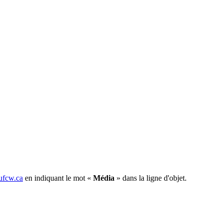
fcw.ca
en indiquant le mot «
Média
» dans la ligne d'objet.