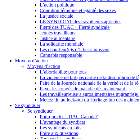
L’action politique
Condition féminine et égalité des sexes
La justice sociale
LE SYNDICAT des travailleurs agricoles
Fierté des TUAC – Fierté syndicale
Jeunes travailleurs
Justice alimentaire
La solidarité mondiale
Les chauffeur(e)s d’Uber s’unissent
Cannabis responsable
Moyens d’action
Moyens d’action
L’abordabilité pour tous
La violence ne fait pas partie de la description de t
Faire de la Journée nationale de la vérité et de la ré
Payer les congés de maladie dès maintenant!
Les travailleur(euse)s agroalimentaires migrant(e)s
Mettez fin au lock-out du Heritage Inn dès mainte
Se syndiquer
Se syndiquer
Pourquoi les TUAC Canada?
L’avantage du syndicat
Les syndicats en faits
Foire aux questions
Tout sur les syndicats