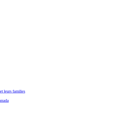
t leurs families
anada