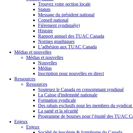
Trouvez votre section locale
Statuts
Message du président national
Conseil national
Fièrement syndiqué(e)
Histoire
Rapport annuel des TUAC Canada
Normes graphiques
L’adhésion aux TUAC Canada
Médias et nouvelles
Médias et nouvelles
Nouvelles
Médias
Inscription pour nouvelles en direct
Ressources
Ressources
Soutenez le Canada en consommant syndiqué
La Caisse d'indemnité nationale
Formation syndicale
Des rabais exclusifs pour les membres du syndicat e
La santé et la sécurité
Programme de bourses pour l’équité des TUAC C
Enjeux
Enjeux
Société de leucémie & lymphome du Canada