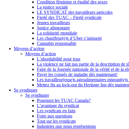
Condition féminine et égalité des sexes
La justice sociale
LE SYNDICAT des travailleurs agricoles
Fierté des TUAC – Fierté syndicale
Jeunes travailleurs
Justice alimentaire
La solidarité mondiale
Les chauffeur(e)s d’Uber s’unissent
Cannabis responsable
Moyens d’action
Moyens d’action
L’abordabilité pour tous
La violence ne fait pas partie de la description de t
Faire de la Journée nationale de la vérité et de la ré
Payer les congés de maladie dès maintenant!
Les travailleur(euse)s agroalimentaires migrant(e)s
Mettez fin au lock-out du Heritage Inn dès mainte
Se syndiquer
Se syndiquer
Pourquoi les TUAC Canada?
L’avantage du syndicat
Les syndicats en faits
Foire aux questions
Tout sur les syndicats
Industries que nous représentons