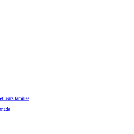
t leurs families
anada