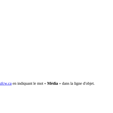
fcw.ca
en indiquant le mot «
Média
» dans la ligne d'objet.