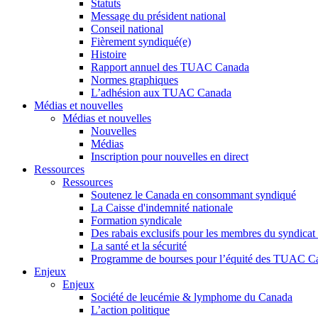
Statuts
Message du président national
Conseil national
Fièrement syndiqué(e)
Histoire
Rapport annuel des TUAC Canada
Normes graphiques
L’adhésion aux TUAC Canada
Médias et nouvelles
Médias et nouvelles
Nouvelles
Médias
Inscription pour nouvelles en direct
Ressources
Ressources
Soutenez le Canada en consommant syndiqué
La Caisse d'indemnité nationale
Formation syndicale
Des rabais exclusifs pour les membres du syndicat e
La santé et la sécurité
Programme de bourses pour l’équité des TUAC C
Enjeux
Enjeux
Société de leucémie & lymphome du Canada
L’action politique