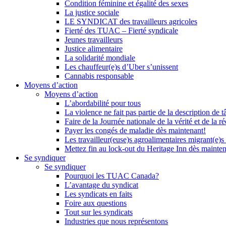
Condition féminine et égalité des sexes
La justice sociale
LE SYNDICAT des travailleurs agricoles
Fierté des TUAC – Fierté syndicale
Jeunes travailleurs
Justice alimentaire
La solidarité mondiale
Les chauffeur(e)s d’Uber s’unissent
Cannabis responsable
Moyens d’action
Moyens d’action
L’abordabilité pour tous
La violence ne fait pas partie de la description de t
Faire de la Journée nationale de la vérité et de la ré
Payer les congés de maladie dès maintenant!
Les travailleur(euse)s agroalimentaires migrant(e)s
Mettez fin au lock-out du Heritage Inn dès mainte
Se syndiquer
Se syndiquer
Pourquoi les TUAC Canada?
L’avantage du syndicat
Les syndicats en faits
Foire aux questions
Tout sur les syndicats
Industries que nous représentons