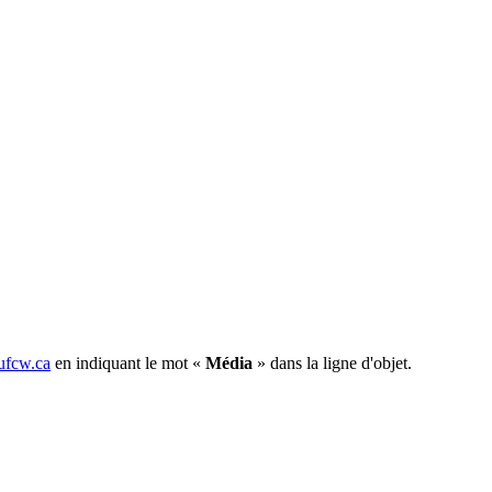
fcw.ca
en indiquant le mot «
Média
» dans la ligne d'objet.