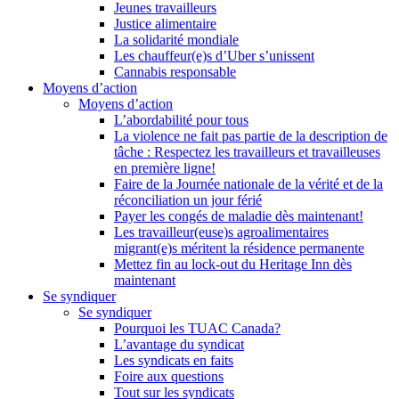
Jeunes travailleurs
Justice alimentaire
La solidarité mondiale
Les chauffeur(e)s d’Uber s’unissent
Cannabis responsable
Moyens d’action
Moyens d’action
L’abordabilité pour tous
La violence ne fait pas partie de la description de
tâche : Respectez les travailleurs et travailleuses
en première ligne!
Faire de la Journée nationale de la vérité et de la
réconciliation un jour férié
Payer les congés de maladie dès maintenant!
Les travailleur(euse)s agroalimentaires
migrant(e)s méritent la résidence permanente
Mettez fin au lock-out du Heritage Inn dès
maintenant
Se syndiquer
Se syndiquer
Pourquoi les TUAC Canada?
L’avantage du syndicat
Les syndicats en faits
Foire aux questions
Tout sur les syndicats