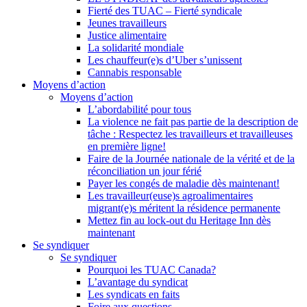
Fierté des TUAC – Fierté syndicale
Jeunes travailleurs
Justice alimentaire
La solidarité mondiale
Les chauffeur(e)s d’Uber s’unissent
Cannabis responsable
Moyens d’action
Moyens d’action
L’abordabilité pour tous
La violence ne fait pas partie de la description de
tâche : Respectez les travailleurs et travailleuses
en première ligne!
Faire de la Journée nationale de la vérité et de la
réconciliation un jour férié
Payer les congés de maladie dès maintenant!
Les travailleur(euse)s agroalimentaires
migrant(e)s méritent la résidence permanente
Mettez fin au lock-out du Heritage Inn dès
maintenant
Se syndiquer
Se syndiquer
Pourquoi les TUAC Canada?
L’avantage du syndicat
Les syndicats en faits
Foire aux questions