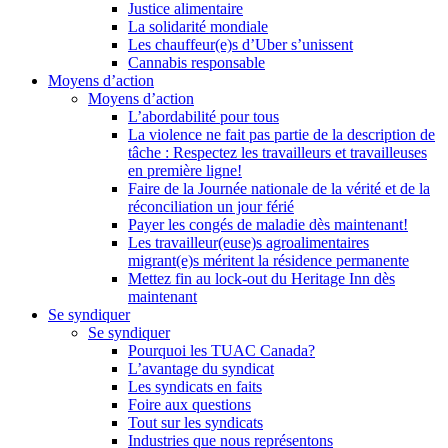
Justice alimentaire
La solidarité mondiale
Les chauffeur(e)s d’Uber s’unissent
Cannabis responsable
Moyens d’action
Moyens d’action
L’abordabilité pour tous
La violence ne fait pas partie de la description de
tâche : Respectez les travailleurs et travailleuses
en première ligne!
Faire de la Journée nationale de la vérité et de la
réconciliation un jour férié
Payer les congés de maladie dès maintenant!
Les travailleur(euse)s agroalimentaires
migrant(e)s méritent la résidence permanente
Mettez fin au lock-out du Heritage Inn dès
maintenant
Se syndiquer
Se syndiquer
Pourquoi les TUAC Canada?
L’avantage du syndicat
Les syndicats en faits
Foire aux questions
Tout sur les syndicats
Industries que nous représentons