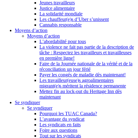
Jeunes travailleurs
Justice alimentaire
La solidarité mondiale
Les chauffeur(e)s d’Uber s’unissent
Cannabis responsable
Moyens d’action
Moyens d’action
L’abordabilité pour tous
La violence ne fait pas partie de la description de
tâche : Respectez les travailleurs et travailleuses
en première ligne!
Faire de la Journée nationale de la vérité et de la
réconciliation un jour férié
Payer les congés de maladie dès maintenant!
Les travailleur(euse)s agroalimentaires
migrant(e)s méritent la résidence permanente
Mettez fin au lock-out du Heritage Inn dès
maintenant
Se syndiquer
Se syndiquer
Pourquoi les TUAC Canada?
L’avantage du syndicat
Les syndicats en faits
Foire aux questions
Tout sur les syndicats