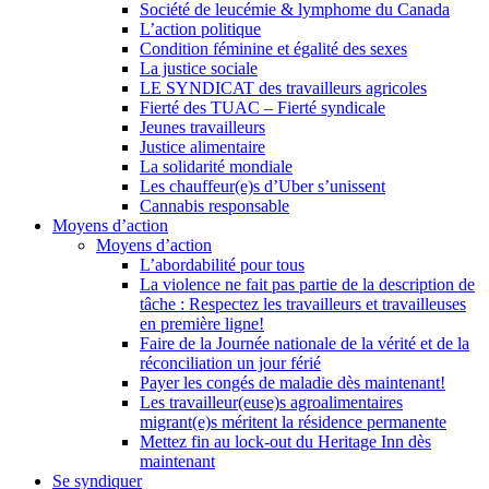
Société de leucémie & lymphome du Canada
L’action politique
Condition féminine et égalité des sexes
La justice sociale
LE SYNDICAT des travailleurs agricoles
Fierté des TUAC – Fierté syndicale
Jeunes travailleurs
Justice alimentaire
La solidarité mondiale
Les chauffeur(e)s d’Uber s’unissent
Cannabis responsable
Moyens d’action
Moyens d’action
L’abordabilité pour tous
La violence ne fait pas partie de la description de
tâche : Respectez les travailleurs et travailleuses
en première ligne!
Faire de la Journée nationale de la vérité et de la
réconciliation un jour férié
Payer les congés de maladie dès maintenant!
Les travailleur(euse)s agroalimentaires
migrant(e)s méritent la résidence permanente
Mettez fin au lock-out du Heritage Inn dès
maintenant
Se syndiquer