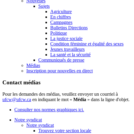
Nouvelles
Sujets
Agriculture
En chiffres
Campagnes
Bulletins Directions
Politique
La justice sociale
Condition féminine et égalité des sexes
Jeunes travailleurs
La santé et la sécurité
Communiqués de presse
Médias
Inscription pour nouvelles en direct
Contact médias
Pour les demandes des médias, veuillez envoyer un courriel à
ufcw@ufcw.ca
en indiquant le mot «
Média
» dans la ligne d'objet.
Consulter nos normes graphiques ici.
Notre syndicat
Notre syndicat
Trouvez votre section locale