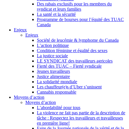
Des rabais exclusifs pour les membres du
syndicat et leurs families
La santé et la sécurité
Programme de bourses pour l’équité des TUAC
Canada
Enjeux
Enjeux
Société de leucémie & lymphome du Canada
L’action politique
Condition féminine et égalité des sexes
La justice sociale
LE SYNDICAT des travailleurs agricoles
Fierté des TUAC – Fierté syndicale
Jeunes travailleurs
Justice alimentaire
La solidarité mondiale
Les chauffeur(e)s d’Uber s’unissent
Cannabis responsable
Moyens d’action
Moyens d’action
L’abordabilité pour tous
La violence ne fait pas partie de la description de
tâche : Respectez les travailleurs et travailleuses
en première ligne!
Faire de la Journée nationale de la vérité et de la