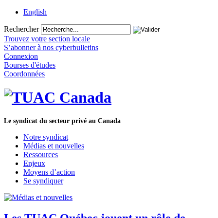
English
Rechercher
Trouvez votre section locale
S’abonner à nos cyberbulletins
Connexion
Bourses d'études
Coordonnées
Le syndicat du secteur privé au Canada
Notre syndicat
Médias et nouvelles
Ressources
Enjeux
Moyens d’action
Se syndiquer
Les TUAC Québec jouent un rôle de