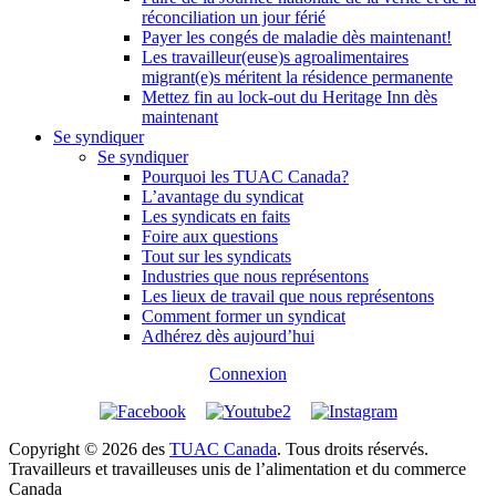
réconciliation un jour férié
Payer les congés de maladie dès maintenant!
Les travailleur(euse)s agroalimentaires
migrant(e)s méritent la résidence permanente
Mettez fin au lock-out du Heritage Inn dès
maintenant
Se syndiquer
Se syndiquer
Pourquoi les TUAC Canada?
L’avantage du syndicat
Les syndicats en faits
Foire aux questions
Tout sur les syndicats
Industries que nous représentons
Les lieux de travail que nous représentons
Comment former un syndicat
Adhérez dès aujourd’hui
Connexion
Copyright © 2026 des
TUAC Canada
. Tous droits réservés.
Travailleurs et travailleuses unis de l’alimentation et du commerce
Canada