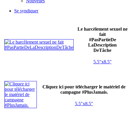
Nouvelles
Se syndiquer
Le harcèlement sexuel ne
fait
#PasPartieDe
LaDescription
DeTâche
5.5"x8.5"
Cliquez ici pour télécharger le matériel de
campagne #PlusJamais.
5.5"x8.5"