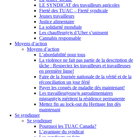
LE SYNDICAT des travailleurs agricoles
Fierté des TUAC – Fierté syndicale
Jeunes travailleurs
Justice alimentaire
La solidarité mondiale
Les chauffeur(e)s d’Uber s’unissent
Cannabis responsable
Moyens d’action
Moyens d’action
L’abordabilité pour tous
La violence ne fait pas partie de la description de
tâche : Respectez les travailleurs et travailleuses
en première ligne!
Faire de la Journée nationale de la vérité et de la
réconciliation un jour férié
Payer les congés de maladie dès maintenant!
Les travailleur(euse)s agroalimentaires
migrant(e)s méritent la résidence permanente
Mettez fin au lock-out du Heritage Inn dès
maintenant
Se syndiquer
Se syndiquer
Pourquoi les TUAC Canada?
L’avantage du syndicat