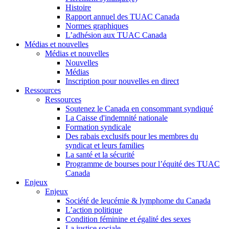
Histoire
Rapport annuel des TUAC Canada
Normes graphiques
L’adhésion aux TUAC Canada
Médias et nouvelles
Médias et nouvelles
Nouvelles
Médias
Inscription pour nouvelles en direct
Ressources
Ressources
Soutenez le Canada en consommant syndiqué
La Caisse d'indemnité nationale
Formation syndicale
Des rabais exclusifs pour les membres du
syndicat et leurs families
La santé et la sécurité
Programme de bourses pour l’équité des TUAC
Canada
Enjeux
Enjeux
Société de leucémie & lymphome du Canada
L’action politique
Condition féminine et égalité des sexes
La justice sociale