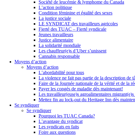
Société de leucémie & lymphome du Canada
L’action politique
Condition féminine et égalité des sexes
La justice sociale
LE SYNDICAT des travailleurs agricoles
Fierté des TUAC – Fierté syndicale
Jeunes travailleurs
Justice alimentaire
La solidarité mondiale
Les chauffeur(e)s d’Uber s’unissent
Cannabis responsable
Moyens d’action
Moyens d’action
L’abordabilité pour tous
La violence ne fait pas partie de la description de t
Faire de la Journée nationale de la vérité et de la ré
Payer les congés de maladie dès maintenant!
Les travailleur(euse)s agroalimentaires migrant(e)s
Mettez fin au lock-out du Heritage Inn dès mainte
Se syndiquer
Se syndiquer
Pourquoi les TUAC Canada?
L’avantage du syndicat
Les syndicats en faits
Foire aux questions