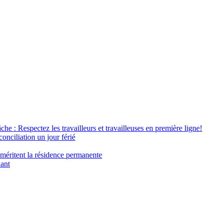
âche : Respectez les travailleurs et travailleuses en première ligne!
conciliation un jour férié
 méritent la résidence permanente
nant