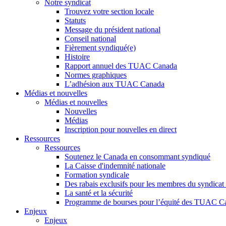
Notre syndicat
Trouvez votre section locale
Statuts
Message du président national
Conseil national
Fièrement syndiqué(e)
Histoire
Rapport annuel des TUAC Canada
Normes graphiques
L’adhésion aux TUAC Canada
Médias et nouvelles
Médias et nouvelles
Nouvelles
Médias
Inscription pour nouvelles en direct
Ressources
Ressources
Soutenez le Canada en consommant syndiqué
La Caisse d'indemnité nationale
Formation syndicale
Des rabais exclusifs pour les membres du syndicat e
La santé et la sécurité
Programme de bourses pour l’équité des TUAC C
Enjeux
Enjeux