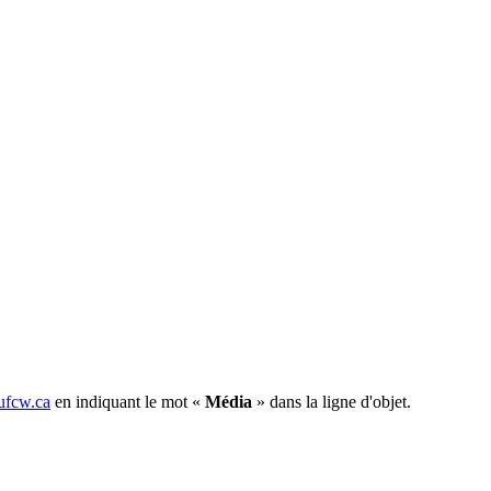
fcw.ca
en indiquant le mot «
Média
» dans la ligne d'objet.