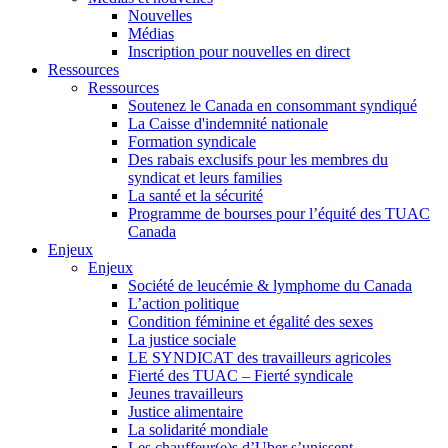
Nouvelles
Médias
Inscription pour nouvelles en direct
Ressources
Ressources
Soutenez le Canada en consommant syndiqué
La Caisse d'indemnité nationale
Formation syndicale
Des rabais exclusifs pour les membres du
syndicat et leurs families
La santé et la sécurité
Programme de bourses pour l’équité des TUAC
Canada
Enjeux
Enjeux
Société de leucémie & lymphome du Canada
L’action politique
Condition féminine et égalité des sexes
La justice sociale
LE SYNDICAT des travailleurs agricoles
Fierté des TUAC – Fierté syndicale
Jeunes travailleurs
Justice alimentaire
La solidarité mondiale
Les chauffeur(e)s d’Uber s’unissent