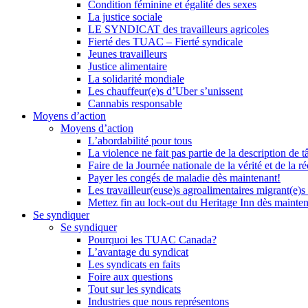
Condition féminine et égalité des sexes
La justice sociale
LE SYNDICAT des travailleurs agricoles
Fierté des TUAC – Fierté syndicale
Jeunes travailleurs
Justice alimentaire
La solidarité mondiale
Les chauffeur(e)s d’Uber s’unissent
Cannabis responsable
Moyens d’action
Moyens d’action
L’abordabilité pour tous
La violence ne fait pas partie de la description de t
Faire de la Journée nationale de la vérité et de la ré
Payer les congés de maladie dès maintenant!
Les travailleur(euse)s agroalimentaires migrant(e)s
Mettez fin au lock-out du Heritage Inn dès mainte
Se syndiquer
Se syndiquer
Pourquoi les TUAC Canada?
L’avantage du syndicat
Les syndicats en faits
Foire aux questions
Tout sur les syndicats
Industries que nous représentons