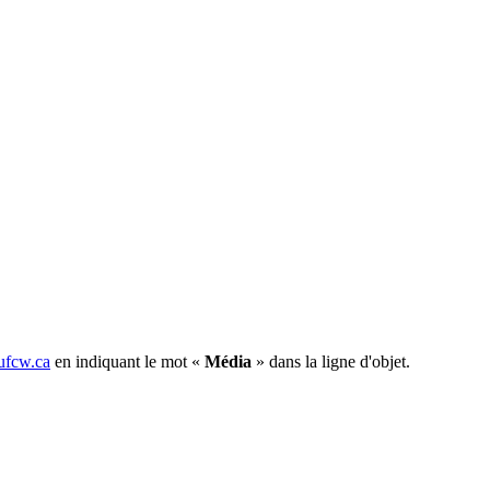
fcw.ca
en indiquant le mot «
Média
» dans la ligne d'objet.