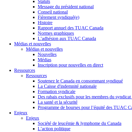
Statuts
Message du président national
Conseil national
Fièrement syndiqué(e)
Histoire
Rapport annuel des TUAC Canada
Normes graphiques
L’adhésion aux TUAC Canada
Médias et nouvelles
Médias et nouvelles
Nouvelles
Médias
Inscription pour nouvelles en direct
Ressources
Ressources
Soutenez le Canada en consommant syndiqué
La Caisse d'indemnité nationale
Formation syndicale
Des rabais exclusifs pour les membres du syndicat e
La santé et la sécurité
Programme de bourses pour l’équité des TUAC C
Enjeux
Enjeux
Société de leucémie & lymphome du Canada
L’action politique