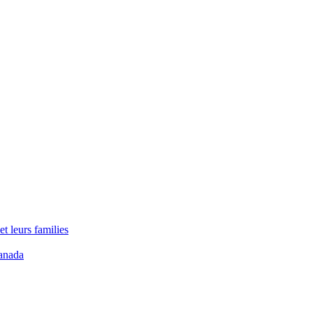
t leurs families
anada