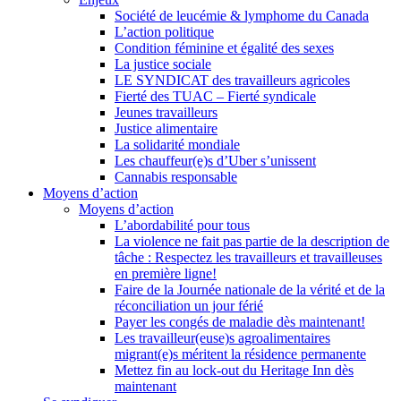
Société de leucémie & lymphome du Canada
L’action politique
Condition féminine et égalité des sexes
La justice sociale
LE SYNDICAT des travailleurs agricoles
Fierté des TUAC – Fierté syndicale
Jeunes travailleurs
Justice alimentaire
La solidarité mondiale
Les chauffeur(e)s d’Uber s’unissent
Cannabis responsable
Moyens d’action
Moyens d’action
L’abordabilité pour tous
La violence ne fait pas partie de la description de
tâche : Respectez les travailleurs et travailleuses
en première ligne!
Faire de la Journée nationale de la vérité et de la
réconciliation un jour férié
Payer les congés de maladie dès maintenant!
Les travailleur(euse)s agroalimentaires
migrant(e)s méritent la résidence permanente
Mettez fin au lock-out du Heritage Inn dès
maintenant