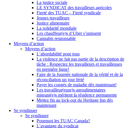
La justice sociale
LE SYNDICAT des travailleurs agricoles
Fierté des TUAC – Fierté syndicale
Jeunes travailleurs
Justice alimentaire
La solidarité mondiale
Les chauffeur(e)s d’Uber s’unissent
Cannabis responsable
Moyens d’action
Moyens d’action
L’abordabilité pour tous
La violence ne fait pas partie de la description de
tâche : Respectez les travailleurs et travailleuses
en première ligne!
Faire de la Journée nationale de la vérité et de la
réconciliation un jour férié
Payer les congés de maladie dès maintenant!
Les travailleur(euse)s agroalimentaires
migrant(e)s méritent la résidence permanente
Mettez fin au lock-out du Heritage Inn dès
maintenant
Se syndiquer
Se syndiquer
Pourquoi les TUAC Canada?
L’avantage du syndicat