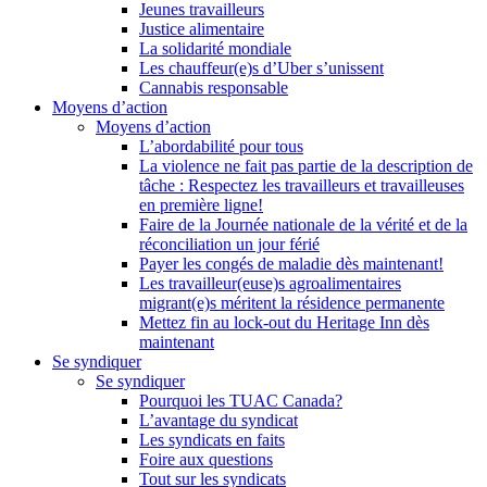
Jeunes travailleurs
Justice alimentaire
La solidarité mondiale
Les chauffeur(e)s d’Uber s’unissent
Cannabis responsable
Moyens d’action
Moyens d’action
L’abordabilité pour tous
La violence ne fait pas partie de la description de
tâche : Respectez les travailleurs et travailleuses
en première ligne!
Faire de la Journée nationale de la vérité et de la
réconciliation un jour férié
Payer les congés de maladie dès maintenant!
Les travailleur(euse)s agroalimentaires
migrant(e)s méritent la résidence permanente
Mettez fin au lock-out du Heritage Inn dès
maintenant
Se syndiquer
Se syndiquer
Pourquoi les TUAC Canada?
L’avantage du syndicat
Les syndicats en faits
Foire aux questions
Tout sur les syndicats