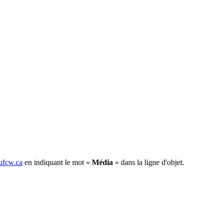
fcw.ca
en indiquant le mot «
Média
» dans la ligne d'objet.