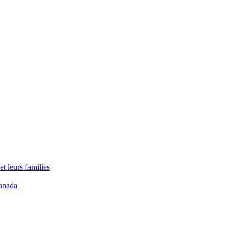
t leurs families
anada