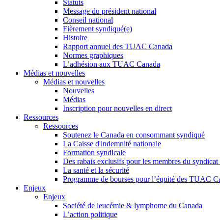
Statuts
Message du président national
Conseil national
Fièrement syndiqué(e)
Histoire
Rapport annuel des TUAC Canada
Normes graphiques
L’adhésion aux TUAC Canada
Médias et nouvelles
Médias et nouvelles
Nouvelles
Médias
Inscription pour nouvelles en direct
Ressources
Ressources
Soutenez le Canada en consommant syndiqué
La Caisse d'indemnité nationale
Formation syndicale
Des rabais exclusifs pour les membres du syndicat e
La santé et la sécurité
Programme de bourses pour l’équité des TUAC C
Enjeux
Enjeux
Société de leucémie & lymphome du Canada
L’action politique