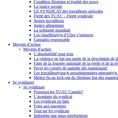
Condition féminine et égalité des sexes
La justice sociale
LE SYNDICAT des travailleurs agricoles
Fierté des TUAC – Fierté syndicale
Jeunes travailleurs
Justice alimentaire
La solidarité mondiale
Les chauffeur(e)s d’Uber s’unissent
Cannabis responsable
Moyens d’action
Moyens d’action
L’abordabilité pour tous
La violence ne fait pas partie de la description de t
Faire de la Journée nationale de la vérité et de la ré
Payer les congés de maladie dès maintenant!
Les travailleur(euse)s agroalimentaires migrant(e)s
Mettez fin au lock-out du Heritage Inn dès mainte
Se syndiquer
Se syndiquer
Pourquoi les TUAC Canada?
L’avantage du syndicat
Les syndicats en faits
Foire aux questions
Tout sur les syndicats
Industries que nous représentons