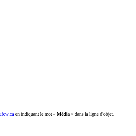
fcw.ca
en indiquant le mot «
Média
» dans la ligne d'objet.