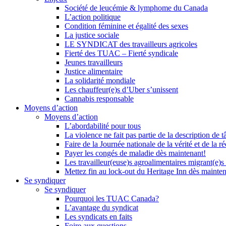
Société de leucémie & lymphome du Canada
L’action politique
Condition féminine et égalité des sexes
La justice sociale
LE SYNDICAT des travailleurs agricoles
Fierté des TUAC – Fierté syndicale
Jeunes travailleurs
Justice alimentaire
La solidarité mondiale
Les chauffeur(e)s d’Uber s’unissent
Cannabis responsable
Moyens d’action
Moyens d’action
L’abordabilité pour tous
La violence ne fait pas partie de la description de t
Faire de la Journée nationale de la vérité et de la ré
Payer les congés de maladie dès maintenant!
Les travailleur(euse)s agroalimentaires migrant(e)s
Mettez fin au lock-out du Heritage Inn dès mainte
Se syndiquer
Se syndiquer
Pourquoi les TUAC Canada?
L’avantage du syndicat
Les syndicats en faits
Foire aux questions