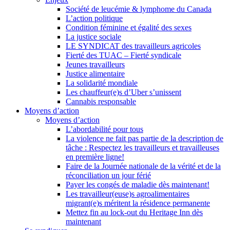
Société de leucémie & lymphome du Canada
L’action politique
Condition féminine et égalité des sexes
La justice sociale
LE SYNDICAT des travailleurs agricoles
Fierté des TUAC – Fierté syndicale
Jeunes travailleurs
Justice alimentaire
La solidarité mondiale
Les chauffeur(e)s d’Uber s’unissent
Cannabis responsable
Moyens d’action
Moyens d’action
L’abordabilité pour tous
La violence ne fait pas partie de la description de
tâche : Respectez les travailleurs et travailleuses
en première ligne!
Faire de la Journée nationale de la vérité et de la
réconciliation un jour férié
Payer les congés de maladie dès maintenant!
Les travailleur(euse)s agroalimentaires
migrant(e)s méritent la résidence permanente
Mettez fin au lock-out du Heritage Inn dès
maintenant