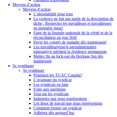
Moyens d’action
Moyens d’action
L’abordabilité pour tous
La violence ne fait pas partie de la description de
tâche : Respectez les travailleurs et travailleuses
en première ligne!
Faire de la Journée nationale de la vérité et de la
réconciliation un jour férié
Payer les congés de maladie dès maintenant!
Les travailleur(euse)s agroalimentaires
migrant(e)s méritent la résidence permanente
Mettez fin au lock-out du Heritage Inn dès
maintenant
Se syndiquer
Se syndiquer
Pourquoi les TUAC Canada?
L’avantage du syndicat
Les syndicats en faits
Foire aux questions
Tout sur les syndicats
Industries que nous représentons
Les lieux de travail que nous représentons
Comment former un syndicat
Adhérez dès aujourd’hui