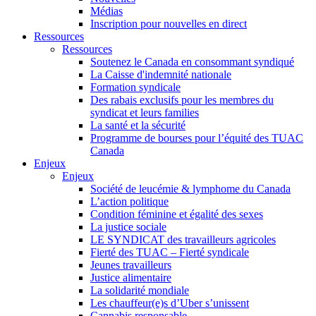
Médias
Inscription pour nouvelles en direct
Ressources
Ressources
Soutenez le Canada en consommant syndiqué
La Caisse d'indemnité nationale
Formation syndicale
Des rabais exclusifs pour les membres du
syndicat et leurs families
La santé et la sécurité
Programme de bourses pour l’équité des TUAC
Canada
Enjeux
Enjeux
Société de leucémie & lymphome du Canada
L’action politique
Condition féminine et égalité des sexes
La justice sociale
LE SYNDICAT des travailleurs agricoles
Fierté des TUAC – Fierté syndicale
Jeunes travailleurs
Justice alimentaire
La solidarité mondiale
Les chauffeur(e)s d’Uber s’unissent
Cannabis responsable