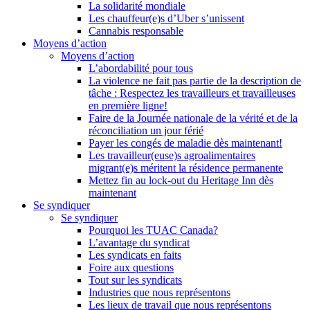
La solidarité mondiale
Les chauffeur(e)s d’Uber s’unissent
Cannabis responsable
Moyens d’action
Moyens d’action
L’abordabilité pour tous
La violence ne fait pas partie de la description de
tâche : Respectez les travailleurs et travailleuses
en première ligne!
Faire de la Journée nationale de la vérité et de la
réconciliation un jour férié
Payer les congés de maladie dès maintenant!
Les travailleur(euse)s agroalimentaires
migrant(e)s méritent la résidence permanente
Mettez fin au lock-out du Heritage Inn dès
maintenant
Se syndiquer
Se syndiquer
Pourquoi les TUAC Canada?
L’avantage du syndicat
Les syndicats en faits
Foire aux questions
Tout sur les syndicats
Industries que nous représentons
Les lieux de travail que nous représentons