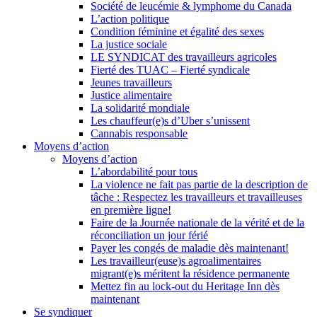
Société de leucémie & lymphome du Canada
L’action politique
Condition féminine et égalité des sexes
La justice sociale
LE SYNDICAT des travailleurs agricoles
Fierté des TUAC – Fierté syndicale
Jeunes travailleurs
Justice alimentaire
La solidarité mondiale
Les chauffeur(e)s d’Uber s’unissent
Cannabis responsable
Moyens d’action
Moyens d’action
L’abordabilité pour tous
La violence ne fait pas partie de la description de
tâche : Respectez les travailleurs et travailleuses
en première ligne!
Faire de la Journée nationale de la vérité et de la
réconciliation un jour férié
Payer les congés de maladie dès maintenant!
Les travailleur(euse)s agroalimentaires
migrant(e)s méritent la résidence permanente
Mettez fin au lock-out du Heritage Inn dès
maintenant
Se syndiquer