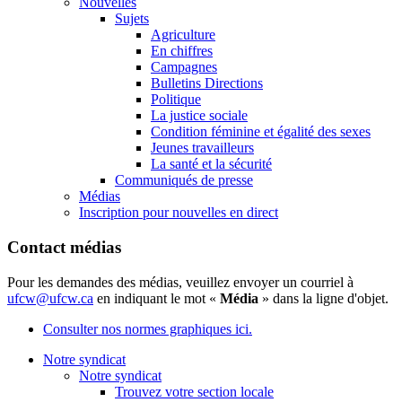
Nouvelles
Sujets
Agriculture
En chiffres
Campagnes
Bulletins Directions
Politique
La justice sociale
Condition féminine et égalité des sexes
Jeunes travailleurs
La santé et la sécurité
Communiqués de presse
Médias
Inscription pour nouvelles en direct
Contact médias
Pour les demandes des médias, veuillez envoyer un courriel à
ufcw@ufcw.ca
en indiquant le mot «
Média
» dans la ligne d'objet.
Consulter nos normes graphiques ici.
Notre syndicat
Notre syndicat
Trouvez votre section locale