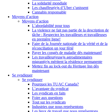
La solidarité mondiale
Les chauffeur(e)s d’Uber s’unissent
Cannabis responsable
Moyens d’action
Moyens d’action
L’abordabilité pour tous
La violence ne fait pas partie de la description de
tâche : Respectez les travailleurs et travailleuses
en première ligne!
Faire de la Journée nationale de la vérité et de la
réconciliation un jour férié
Payer les congés de maladie dès maintenant!
Les travailleur(euse)s agroalimentaires
migrant(e)s méritent la résidence permanente
Mettez fin au lock-out du Heritage Inn dès
maintenant
Se syndiquer
Se syndiquer
Pourquoi les TUAC Canada?
L’avantage du syndicat
Les syndicats en faits
Foire aux questions
Tout sur les syndicats
Industries que nous représentons
Les lieux de travail que nous représentons