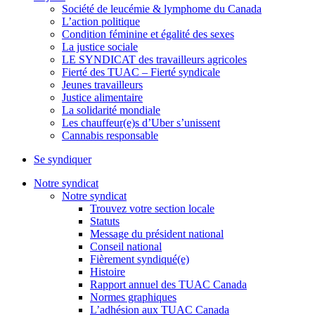
Société de leucémie & lymphome du Canada
L’action politique
Condition féminine et égalité des sexes
La justice sociale
LE SYNDICAT des travailleurs agricoles
Fierté des TUAC – Fierté syndicale
Jeunes travailleurs
Justice alimentaire
La solidarité mondiale
Les chauffeur(e)s d’Uber s’unissent
Cannabis responsable
Se syndiquer
Notre syndicat
Notre syndicat
Trouvez votre section locale
Statuts
Message du président national
Conseil national
Fièrement syndiqué(e)
Histoire
Rapport annuel des TUAC Canada
Normes graphiques
L’adhésion aux TUAC Canada