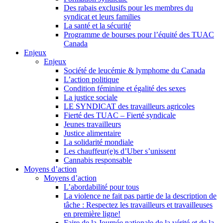
Des rabais exclusifs pour les membres du
syndicat et leurs families
La santé et la sécurité
Programme de bourses pour l’équité des TUAC
Canada
Enjeux
Enjeux
Société de leucémie & lymphome du Canada
L’action politique
Condition féminine et égalité des sexes
La justice sociale
LE SYNDICAT des travailleurs agricoles
Fierté des TUAC – Fierté syndicale
Jeunes travailleurs
Justice alimentaire
La solidarité mondiale
Les chauffeur(e)s d’Uber s’unissent
Cannabis responsable
Moyens d’action
Moyens d’action
L’abordabilité pour tous
La violence ne fait pas partie de la description de
tâche : Respectez les travailleurs et travailleuses
en première ligne!
Faire de la Journée nationale de la vérité et de la