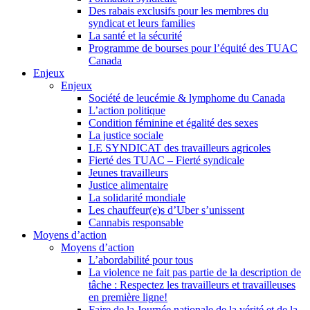
Des rabais exclusifs pour les membres du
syndicat et leurs families
La santé et la sécurité
Programme de bourses pour l’équité des TUAC
Canada
Enjeux
Enjeux
Société de leucémie & lymphome du Canada
L’action politique
Condition féminine et égalité des sexes
La justice sociale
LE SYNDICAT des travailleurs agricoles
Fierté des TUAC – Fierté syndicale
Jeunes travailleurs
Justice alimentaire
La solidarité mondiale
Les chauffeur(e)s d’Uber s’unissent
Cannabis responsable
Moyens d’action
Moyens d’action
L’abordabilité pour tous
La violence ne fait pas partie de la description de
tâche : Respectez les travailleurs et travailleuses
en première ligne!
Faire de la Journée nationale de la vérité et de la