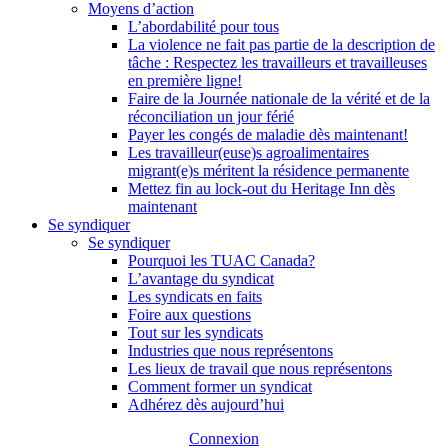
Moyens d’action
L’abordabilité pour tous
La violence ne fait pas partie de la description de
tâche : Respectez les travailleurs et travailleuses
en première ligne!
Faire de la Journée nationale de la vérité et de la
réconciliation un jour férié
Payer les congés de maladie dès maintenant!
Les travailleur(euse)s agroalimentaires
migrant(e)s méritent la résidence permanente
Mettez fin au lock-out du Heritage Inn dès
maintenant
Se syndiquer
Se syndiquer
Pourquoi les TUAC Canada?
L’avantage du syndicat
Les syndicats en faits
Foire aux questions
Tout sur les syndicats
Industries que nous représentons
Les lieux de travail que nous représentons
Comment former un syndicat
Adhérez dès aujourd’hui
Connexion