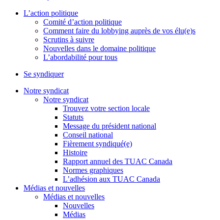
L’action politique
Comité d’action politique
Comment faire du lobbying auprès de vos élu(e)s
Scrutins à suivre
Nouvelles dans le domaine politique
L’abordabilité pour tous
Se syndiquer
Notre syndicat
Notre syndicat
Trouvez votre section locale
Statuts
Message du président national
Conseil national
Fièrement syndiqué(e)
Histoire
Rapport annuel des TUAC Canada
Normes graphiques
L’adhésion aux TUAC Canada
Médias et nouvelles
Médias et nouvelles
Nouvelles
Médias